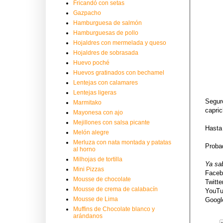
Fricandó con setas
Gazpacho
Hamburguesa de salmón
Hamburguesas de pollo
Hojaldres con mermelada y queso
Hojaldres de sobrasada
Huevo poché
Huevos gratinados con bechamel
Lentejas con calamares
Lentejas ligeras
Seguro
Marmitako
capric
Mayonesa con ajo
Mejillones con salsa picante
Hasta
Melón alegre
Merluza con nata montada y patatas
Probad
al horno
Milhojas de tortilla
Ya sa
Mini Pizzas
Face
Mousse de chocolate
Twitte
Mousse de crema de calabacín
YouT
Mousse de Lima
Goog
Muffins de Chocolate blanco y
arándanos