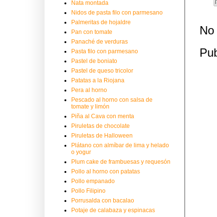
Nata montada
Nidos de pasta filo con parmesano
Palmeritas de hojaldre
No 
Pan con tomate
Panaché de verduras
Pub
Pasta filo con parmesano
Pastel de boniato
Pastel de queso tricolor
Patatas a la Riojana
Pera al horno
Pescado al horno con salsa de
tomate y limón
Piña al Cava con menta
Piruletas de chocolate
Piruletas de Halloween
Plátano con almíbar de lima y helado
o yogur
Plum cake de frambuesas y requesón
Pollo al horno con patatas
Pollo empanado
Pollo Filipino
Porrusalda con bacalao
Potaje de calabaza y espinacas