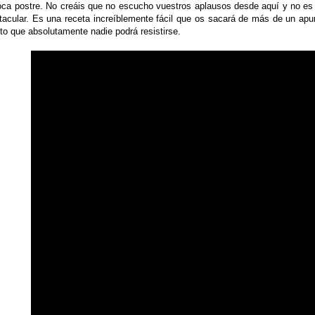
oca postre. No creáis que no escucho vuestros aplausos desde aquí y no es
tacular. Es una receta increíblemente fácil que os sacará de más de un apu
o que absolutamente nadie podrá resistirse.