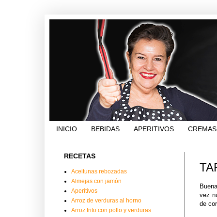
INICIO
BEBIDAS
APERITIVOS
CREMAS
RECETAS
TA
Aceitunas rebozadas
Almejas con jamón
Buena
Aperitivos
vez n
Arroz de verduras al horno
de co
Arroz frito con pollo y verduras