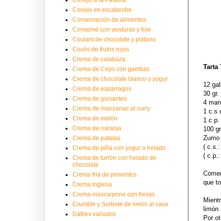
Conejo en escabeche
Conservación de alimentos
Consomé con verduras y foie
Coulant de chocolate y plátano
Coulis de frutos rojos
Crema de calabaza
Tarta 
Crema de Ceps con gambas
Crema de chocolate blanco y yogur
12 gal
Crema de espárragos
30 gr.
Crema de guisantes
4 man
Crema de manzanas al curry
1 c.s
Crema de melón
1 c.p.
Crema de naranja
100 g
Zumo 
Crema de patatas
( c.s.
Crema de piña con yogur o helado
( c.p.
Crema de turrón con helado de
chocolate
Comenz
Crema fría de pimientos
que to
Crema Inglesa
Crema mascarpone con fresas
Mient
Crumble y Sorbete de limón al cava
limón
Dátiles variados
Por o