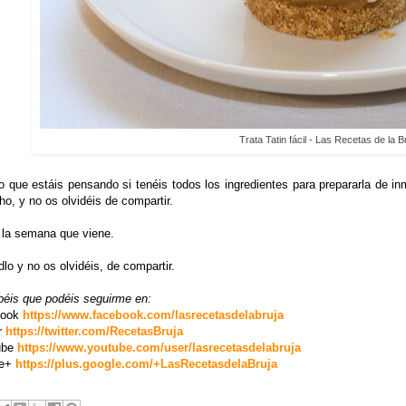
Trata Tatin fácil - Las Recetas de la B
 que estáis pensando si tenéis todos los ingredientes para prepararla de in
ho, y no os olvidéis de compartir.
 la semana que viene.
lo y no os olvidéis, de compartir.
béis que podéis seguirme en:
book
https://www.facebook.com/lasrecetasdelabruja
r
https://twitter.com/RecetasBruja
ube
https://www.youtube.com/user/lasrecetasdelabruja
le+
https://plus.google.com/+LasRecetasdelaBruja