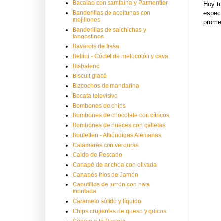
Bacalao con samfaina y Parmentier
Hoy t
Banderillas de aceitunas con
espec
mejillones
promet
Banderillas de salchichas y
langostinos
Bavarois de fresa
Bellini - Cóctel de melocotón y cava
Bisbalenc
Biscuit glacé
Bizcochos de mandarina
Bocata televisivo
Bombones de chips
Bombones de chocolate con cítricos
Bombones de nueces con galletas
Bouletten - Albóndigas Alemanas
Calamares con verduras
Caldo de Pescado
Canapé de anchoa con olivada
Canapés fríos de Jamón
Canutillos de turrón con nata
montada
Caramelo sólido y líquido
Chips crujientes de queso y quicos
Conejo a la Pastora