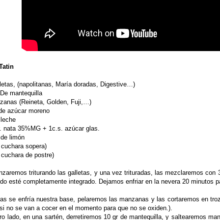
Tatin
letas, (napolitanas, María doradas, Digestive…)
 De mantequilla
zanas (Reineta, Golden, Fuji,…)
 de azúcar moreno
 leche
r. nata 35%MG + 1c.s. azúcar glas.
de limón
: cuchara sopera)
: cuchara de postre)
aremos triturando las galletas, y una vez trituradas, las mezclaremos con 3
do esté completamente integrado. Dejamos enfriar en la nevera 20 minutos pa
ras se enfría nuestra base, pelaremos las manzanas y las cortaremos en tro
 si no se van a cocer en el momento para que no se oxiden.).
tro lado, en una sartén, derretiremos 10 gr de mantequilla, y saltearemos 