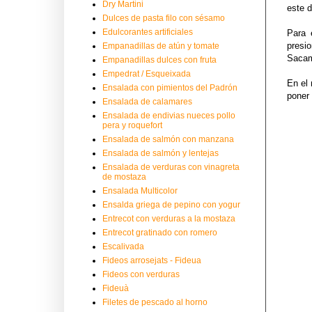
Dry Martini
este 
Dulces de pasta filo con sésamo
Edulcorantes artificiales
Para 
presi
Empanadillas de atún y tomate
Sacam
Empanadillas dulces con fruta
Empedrat / Esqueixada
En el
Ensalada con pimientos del Padrón
poner 
Ensalada de calamares
Ensalada de endivias nueces pollo
pera y roquefort
Ensalada de salmón con manzana
Ensalada de salmón y lentejas
Ensalada de verduras con vinagreta
de mostaza
Ensalada Multicolor
Ensalda griega de pepino con yogur
Entrecot con verduras a la mostaza
Entrecot gratinado con romero
Escalivada
Fideos arrosejats - Fideua
Fideos con verduras
Fideuà
Filetes de pescado al horno