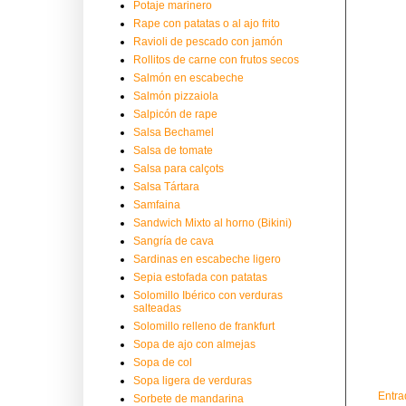
Potaje marinero
Rape con patatas o al ajo frito
Ravioli de pescado con jamón
Rollitos de carne con frutos secos
Salmón en escabeche
Salmón pizzaiola
Salpicón de rape
Salsa Bechamel
Salsa de tomate
Salsa para calçots
Salsa Tártara
Samfaina
Sandwich Mixto al horno (Bikini)
Sangría de cava
Sardinas en escabeche ligero
Sepia estofada con patatas
Solomillo Ibérico con verduras
salteadas
Solomillo relleno de frankfurt
Sopa de ajo con almejas
Sopa de col
Sopa ligera de verduras
Entra
Sorbete de mandarina