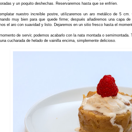
doradas y un poquito deshechas. Reservaremos hasta que se enfríen.
emplatar nuestro increíble postre, utilizaremos un aro metálico de 5 cm.
onando muy bien para que quede firme; después añadiremos una capa de 
os el aro con suavidad y listo. Dejaremos en un sitio fresco hasta el mome
 momento de servir, podemos acabarlo con la nata montada o semimontada. T
una cucharada de helado de vainilla encima, simplemente delicioso.