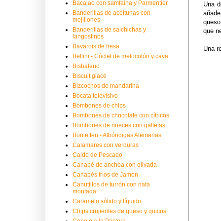
Bacalao con samfaina y Parmentier
Una d
Banderillas de aceitunas con
añade
mejillones
queso.
Banderillas de salchichas y
que n
langostinos
Bavarois de fresa
Una re
Bellini - Cóctel de melocotón y cava
Bisbalenc
Biscuit glacé
Bizcochos de mandarina
Bocata televisivo
Bombones de chips
Bombones de chocolate con cítricos
Bombones de nueces con galletas
Bouletten - Albóndigas Alemanas
Calamares con verduras
Caldo de Pescado
Canapé de anchoa con olivada
Canapés fríos de Jamón
Canutillos de turrón con nata
montada
Caramelo sólido y líquido
Chips crujientes de queso y quicos
Conejo a la Pastora