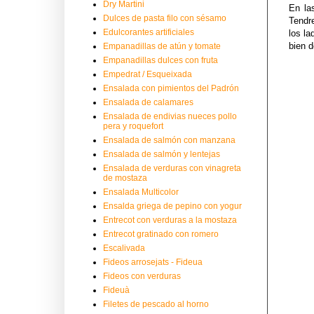
Dry Martini
En la
Dulces de pasta filo con sésamo
Tendr
Edulcorantes artificiales
los l
bien d
Empanadillas de atún y tomate
Empanadillas dulces con fruta
Empedrat / Esqueixada
Ensalada con pimientos del Padrón
Ensalada de calamares
Ensalada de endivias nueces pollo
pera y roquefort
Ensalada de salmón con manzana
Ensalada de salmón y lentejas
Ensalada de verduras con vinagreta
de mostaza
Ensalada Multicolor
Ensalda griega de pepino con yogur
Entrecot con verduras a la mostaza
Entrecot gratinado con romero
Escalivada
Fideos arrosejats - Fideua
Fideos con verduras
Fideuà
Filetes de pescado al horno