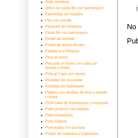
Nata montada
Nidos de pasta filo con parmesano
Palmeritas de hojaldre
Pan con tomate
No 
Panaché de verduras
Pasta filo con parmesano
Pastel de boniato
Pub
Pastel de queso tricolor
Patatas a la Riojana
Pera al horno
Pescado al horno con salsa de
tomate y limón
Piña al Cava con menta
Piruletas de chocolate
Piruletas de Halloween
Plátano con almíbar de lima y helado
o yogur
Plum cake de frambuesas y requesón
Pollo al horno con patatas
Pollo empanado
Pollo Filipino
Porrusalda con bacalao
Potaje de calabaza y espinacas