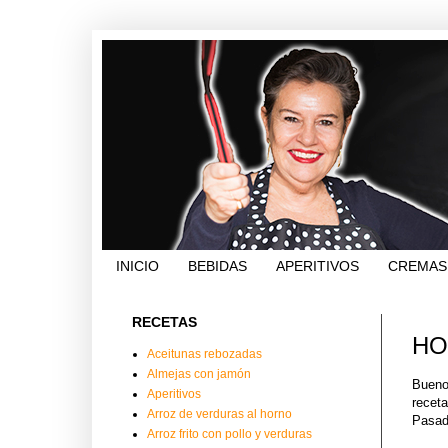
INICIO
BEBIDAS
APERITIVOS
CREMAS
RECETAS
HO
Aceitunas rebozadas
Almejas con jamón
Bueno
Aperitivos
receta
Arroz de verduras al horno
Pasad
Arroz frito con pollo y verduras