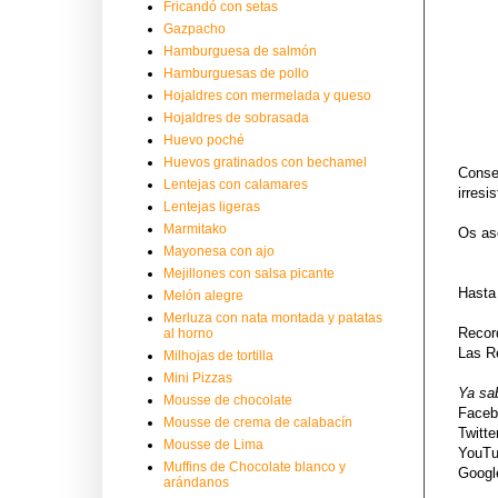
Fricandó con setas
Gazpacho
Hamburguesa de salmón
Hamburguesas de pollo
Hojaldres con mermelada y queso
Hojaldres de sobrasada
Huevo poché
Huevos gratinados con bechamel
Conse
Lentejas con calamares
irresi
Lentejas ligeras
Marmitako
Os as
Mayonesa con ajo
Mejillones con salsa picante
Hasta 
Melón alegre
Merluza con nata montada y patatas
Recor
al horno
Las Re
Milhojas de tortilla
Mini Pizzas
Ya sa
Mousse de chocolate
Face
Mousse de crema de calabacín
Twitte
Mousse de Lima
YouT
Muffins de Chocolate blanco y
Goog
arándanos