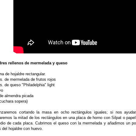
dres rellenos de mermelada y queso
na de hojaldre rectangular.
rs. de mermelada de frutos rojos
s. de queso "Philadelphia" light
vo
 de almendra picada
 cuchara sopera)
zaremos cortando la masa en ocho rectángulos iguales; si nos ayuda
aremos la mitad de los rectángulos en una placa de horno con Silpat o pape
dio de cada placa. Cubrimos el queso con la mermelada y añadimos un poq
s del hojaldre con huevo.