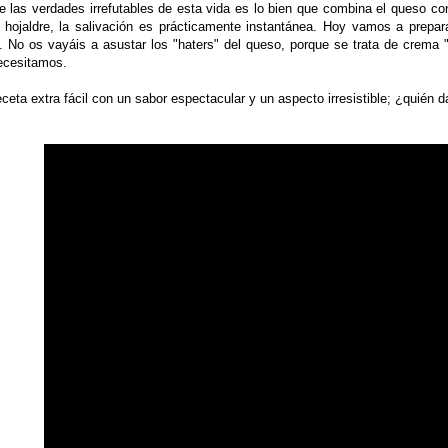
e las verdades irrefutables de esta vida es lo bien que combina el queso c
 hojaldre, la salivación es prácticamente instantánea. Hoy vamos a prepar
 No os vayáis a asustar los "haters" del queso, porque se trata de crema "P
ecesitamos.
ceta extra fácil con un sabor espectacular y un aspecto irresistible; ¿quién 