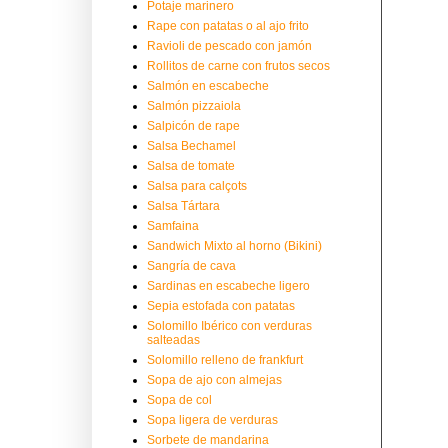
Potaje marinero
Rape con patatas o al ajo frito
Ravioli de pescado con jamón
Rollitos de carne con frutos secos
Salmón en escabeche
Salmón pizzaiola
Salpicón de rape
Salsa Bechamel
Salsa de tomate
Salsa para calçots
Salsa Tártara
Samfaina
Sandwich Mixto al horno (Bikini)
Sangría de cava
Sardinas en escabeche ligero
Sepia estofada con patatas
Solomillo Ibérico con verduras
salteadas
Solomillo relleno de frankfurt
Sopa de ajo con almejas
Sopa de col
Sopa ligera de verduras
Sorbete de mandarina