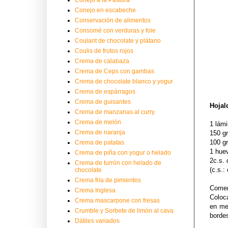
Conejo en escabeche
Conservación de alimentos
Consomé con verduras y foie
Coulant de chocolate y plátano
Coulis de frutos rojos
Crema de calabaza
Crema de Ceps con gambas
Crema de chocolate blanco y yogur
Crema de espárragos
Crema de guisantes
Hojal
Crema de manzanas al curry
Crema de melón
1 lámi
Crema de naranja
150 g
100 gr
Crema de patatas
1 hue
Crema de piña con yogur o helado
2c.s.
Crema de turrón con helado de
(c.s.:
chocolate
Crema fría de pimientos
Comen
Crema Inglesa
Coloc
Crema mascarpone con fresas
en me
Crumble y Sorbete de limón al cava
borde
Dátiles variados