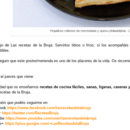
Hojaldres rellenos de mermelada y queso philadelphia - L
jo de Las recetas de la Bruja: Servirlos tibios o fríos; si los acompañái
stibles.
eguro que este postre/merienda es uno de los placeres de la vida. Os recomi
el jueves que viene.
dad que os enseñamos
recetas de cocina fáciles, sanas, ligeras, caseras
cetas de la Bruja.
béis que podéis seguirme en:
book
https://www.facebook.com/lasrecetasdelabruja
r
https://twitter.com/RecetasBruja
ube
https://www.youtube.com/user/lasrecetasdelabruja
le+
https://plus.google.com/+LasRecetasdelaBruja