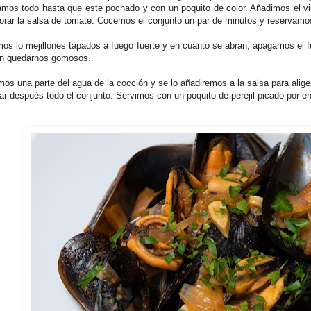
amos todo hasta que este pochado y con un poquito de color. Añadimos el v
porar la salsa de tomate. Cocemos el conjunto un par de minutos y reservam
os lo mejillones tapados a fuego fuerte y en cuanto se abran, apagamos el f
n quedarnos gomosos.
s una parte del agua de la cocción y se lo añadiremos a la salsa para aliger
r después todo el conjunto. Servimos con un poquito de perejil picado por e