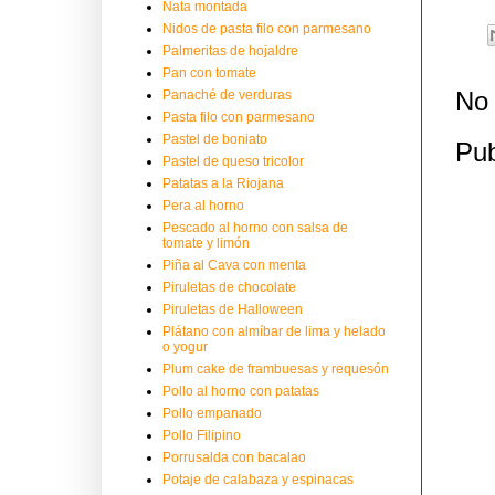
Nata montada
Nidos de pasta filo con parmesano
Palmeritas de hojaldre
Pan con tomate
No 
Panaché de verduras
Pasta filo con parmesano
Pastel de boniato
Pub
Pastel de queso tricolor
Patatas a la Riojana
Pera al horno
Pescado al horno con salsa de
tomate y limón
Piña al Cava con menta
Piruletas de chocolate
Piruletas de Halloween
Plátano con almíbar de lima y helado
o yogur
Plum cake de frambuesas y requesón
Pollo al horno con patatas
Pollo empanado
Pollo Filipino
Porrusalda con bacalao
Potaje de calabaza y espinacas