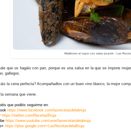
Mejillones al vapor con salsa picante - Las Recet
ale que os hagáis con pan, porque es una salsa en la que se impone mojar.
no, gallegos.
áis la cena perfecta? Acompañadlos con un buen vino blanco, la mejor comp
 la semana que viene.
béis que podéis seguirme en:
book
https://www.facebook.com/lasrecetasdelabruja
r
https://twitter.com/RecetasBruja
ube
https://www.youtube.com/user/lasrecetasdelabruja
le+
https://plus.google.com/+LasRecetasdelaBruja