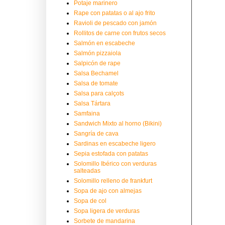
Potaje marinero
Rape con patatas o al ajo frito
Ravioli de pescado con jamón
Rollitos de carne con frutos secos
Salmón en escabeche
Salmón pizzaiola
Salpicón de rape
Salsa Bechamel
Salsa de tomate
Salsa para calçots
Salsa Tártara
Samfaina
Sandwich Mixto al horno (Bikini)
Sangría de cava
Sardinas en escabeche ligero
Sepia estofada con patatas
Solomillo Ibérico con verduras
salteadas
Solomillo relleno de frankfurt
Sopa de ajo con almejas
Sopa de col
Sopa ligera de verduras
Sorbete de mandarina