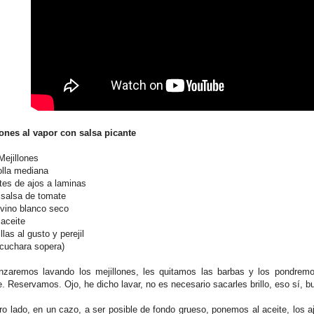
lones al vapor con salsa picante
Mejillones
olla mediana
tes de ajos a laminas
 salsa de tomate
 vino blanco seco
 aceite
llas al gusto y perejil
:cuchara sopera)
zaremos lavando los mejillones, les quitamos las barbas y los pondremo
e. Reservamos. Ojo, he dicho lavar, no es necesario sacarles brillo, eso sí, 
ro lado, en un cazo, a ser posible de fondo grueso, ponemos al aceite, los ajo