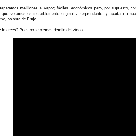
reparamos mejillones al vapor; fáciles, económicos pero, por supuesto, con
a que veremos es increíblemente original y sorprendente, y aportará a nue
irse, palabra de Bruja.
 lo crees? Pues no te pierdas detalle del vídeo: