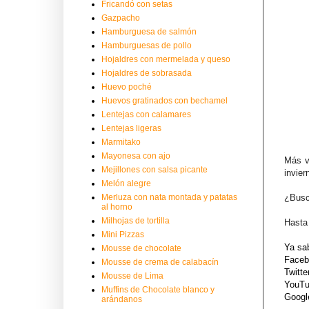
Fricandó con setas
Gazpacho
Hamburguesa de salmón
Hamburguesas de pollo
Hojaldres con mermelada y queso
Hojaldres de sobrasada
Huevo poché
Huevos gratinados con bechamel
Lentejas con calamares
Lentejas ligeras
Marmitako
Mayonesa con ajo
Más v
Mejillones con salsa picante
invier
Melón alegre
¿Busc
Merluza con nata montada y patatas
al horno
Milhojas de tortilla
Hasta
Mini Pizzas
Ya sa
Mousse de chocolate
Face
Mousse de crema de calabacín
Twitte
Mousse de Lima
YouT
Muffins de Chocolate blanco y
Goog
arándanos