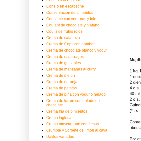
Conejo en escabeche
Conservación de alimentos
Consomé con verduras y foie
Coulant de chocolate y plátano
Coulis de frutos rojos
Crema de calabaza
Crema de Ceps con gambas
Crema de chocolate blanco y yogur
Crema de espárragos
Mejil
Crema de guisantes
Crema de manzanas al curry
1 kg. 
Crema de melón
1 ceb
Crema de naranja
2 dien
4 c.s.
Crema de patatas
40 ml
Crema de piña con yogur o helado
2 c.s.
Crema de turrón con helado de
Guindi
chocolate
(*c.s.
Crema fría de pimientos
Crema Inglesa
Comen
Crema mascarpone con fresas
abrirs
Crumble y Sorbete de limón al cava
Dátiles variados
Por ot