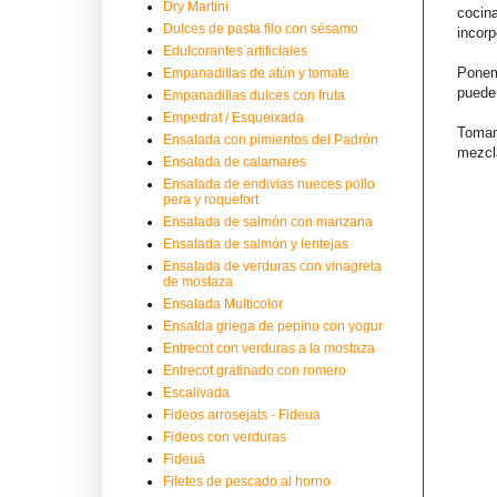
Dry Martini
cocin
Dulces de pasta filo con sésamo
incor
Edulcorantes artificiales
Ponem
Empanadillas de atún y tomate
puede
Empanadillas dulces con fruta
Empedrat / Esqueixada
Tomamo
Ensalada con pimientos del Padrón
mezcla
Ensalada de calamares
Ensalada de endivias nueces pollo
pera y roquefort
Ensalada de salmón con manzana
Ensalada de salmón y lentejas
Ensalada de verduras con vinagreta
de mostaza
Ensalada Multicolor
Ensalda griega de pepino con yogur
Entrecot con verduras a la mostaza
Entrecot gratinado con romero
Escalivada
Fideos arrosejats - Fideua
Fideos con verduras
Fideuà
Filetes de pescado al horno