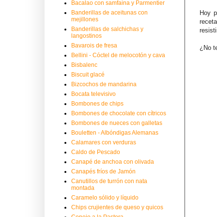
Bacalao con samfaina y Parmentier
Banderillas de aceitunas con
Hoy p
mejillones
recet
Banderillas de salchichas y
resist
langostinos
Bavarois de fresa
¿No te
Bellini - Cóctel de melocotón y cava
Bisbalenc
Biscuit glacé
Bizcochos de mandarina
Bocata televisivo
Bombones de chips
Bombones de chocolate con cítricos
Bombones de nueces con galletas
Bouletten - Albóndigas Alemanas
Calamares con verduras
Caldo de Pescado
Canapé de anchoa con olivada
Canapés fríos de Jamón
Canutillos de turrón con nata
montada
Caramelo sólido y líquido
Chips crujientes de queso y quicos
Conejo a la Pastora