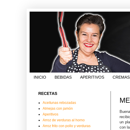
INICIO
BEBIDAS
APERITIVOS
CREMAS
RECETAS
ME
Aceitunas rebozadas
Almejas con jamón
Buena
Aperitivos
recib
Arroz de verduras al horno
un pl
Arroz frito con pollo y verduras
con la