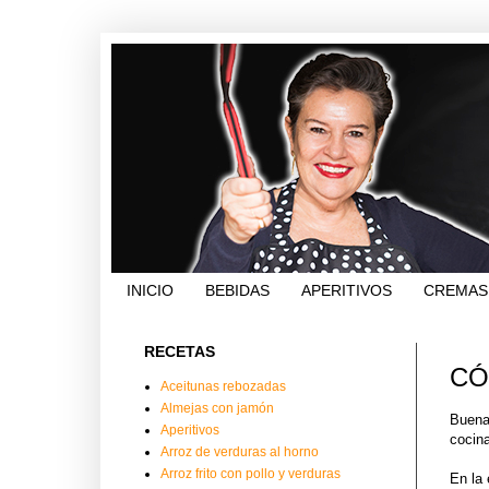
INICIO
BEBIDAS
APERITIVOS
CREMAS
RECETAS
CÓ
Aceitunas rebozadas
Almejas con jamón
Buena
Aperitivos
cocina
Arroz de verduras al horno
Arroz frito con pollo y verduras
En la 