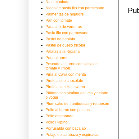
Nata montada
Nidos de pasta filo con parmesano
Pub
Palmeritas de hojaldre
Pan con tomate
Panaché de verduras
Pasta filo con parmesano
Pastel de boniato
Pastel de queso tricolor
Patatas a la Riojana
Pera al horno
Pescado al horno con salsa de
tomate y limón
Piña al Cava con menta
Piruletas de chocolate
Piruletas de Halloween
Plátano con almíbar de lima y helado
o yogur
Plum cake de frambuesas y requesón
Pollo al horno con patatas
Pollo empanado
Pollo Filipino
Porrusalda con bacalao
Potaje de calabaza y espinacas