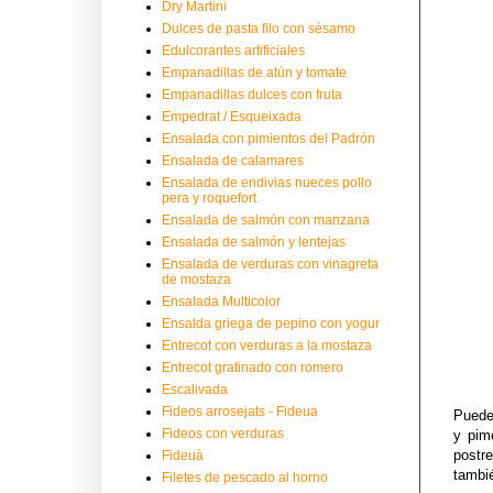
Dry Martini
Dulces de pasta filo con sésamo
Edulcorantes artificiales
Empanadillas de atún y tomate
Empanadillas dulces con fruta
Empedrat / Esqueixada
Ensalada con pimientos del Padrón
Ensalada de calamares
Ensalada de endivias nueces pollo
pera y roquefort
Ensalada de salmón con manzana
Ensalada de salmón y lentejas
Ensalada de verduras con vinagreta
de mostaza
Ensalada Multicolor
Ensalda griega de pepino con yogur
Entrecot con verduras a la mostaza
Entrecot gratinado con romero
Escalivada
Fideos arrosejats - Fideua
Puede 
Fideos con verduras
y pim
postr
Fideuà
tambié
Filetes de pescado al horno