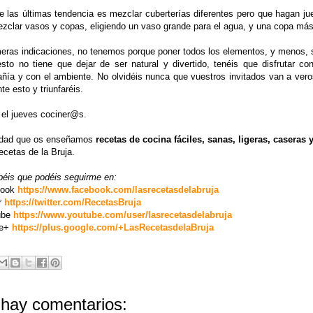
e las últimas tendencia es mezclar cuberterías diferentes pero que hagan j
ezclar vasos y copas, eligiendo un vaso grande para el agua, y una copa má
eras indicaciones, no tenemos porque poner todos los elementos, y menos, si
esto no tiene que dejar de ser natural y divertido, tenéis que disfrutar c
ñía y con el ambiente. No olvidéis nunca que vuestros invitados van a vero
te esto y triunfaréis.
 el jueves cociner@s.
dad que os enseñamos
recetas de cocina fáciles, sanas, ligeras, caseras
cetas de la Bruja.
béis que podéis seguirme en:
book
https://www.facebook.com/lasrecetasdelabruja
r
https://twitter.com/RecetasBruja
ube
https://www.youtube.com/user/lasrecetasdelabruja
le+
https://plus.google.com/+LasRecetasdelaBruja
hay comentarios: