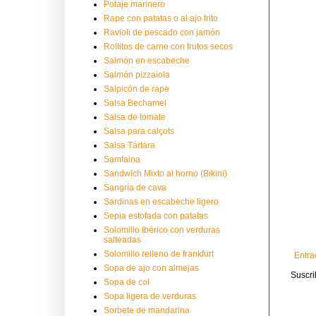
Potaje marinero
Rape con patatas o al ajo frito
Ravioli de pescado con jamón
Rollitos de carne con frutos secos
Salmón en escabeche
Salmón pizzaiola
Salpicón de rape
Salsa Bechamel
Salsa de tomate
Salsa para calçots
Salsa Tártara
Samfaina
Sandwich Mixto al horno (Bikini)
Sangría de cava
Sardinas en escabeche ligero
Sepia estofada con patatas
Solomillo Ibérico con verduras
salteadas
Solomillo relleno de frankfurt
Entra
Sopa de ajo con almejas
Suscri
Sopa de col
Sopa ligera de verduras
Sorbete de mandarina