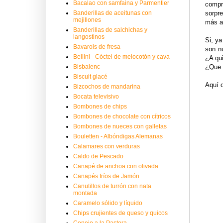
Bacalao con samfaina y Parmentier
compr
Banderillas de aceitunas con
sorpr
mejillones
más a
Banderillas de salchichas y
langostinos
Si, ya
Bavarois de fresa
son n
Bellini - Cóctel de melocotón y cava
¿A qui
Bisbalenc
¿Que t
Biscuit glacé
Aquí 
Bizcochos de mandarina
Bocata televisivo
Bombones de chips
Bombones de chocolate con cítricos
Bombones de nueces con galletas
Bouletten - Albóndigas Alemanas
Calamares con verduras
Caldo de Pescado
Canapé de anchoa con olivada
Canapés fríos de Jamón
Canutillos de turrón con nata
montada
Caramelo sólido y líquido
Chips crujientes de queso y quicos
Conejo a la Pastora