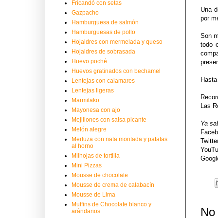
Fricandó con setas
Una d
Gazpacho
por m
Hamburguesa de salmón
Hamburguesas de pollo
Son m
Hojaldres con mermelada y queso
todo 
Hojaldres de sobrasada
compa
Huevo poché
presen
Huevos gratinados con bechamel
Hasta
Lentejas con calamares
Lentejas ligeras
Recor
Marmitako
Las Re
Mayonesa con ajo
Mejillones con salsa picante
Ya sa
Melón alegre
Face
Merluza con nata montada y patatas
Twitte
al horno
YouT
Milhojas de tortilla
Goog
Mini Pizzas
Mousse de chocolate
Mousse de crema de calabacín
Mousse de Lima
Muffins de Chocolate blanco y
No 
arándanos